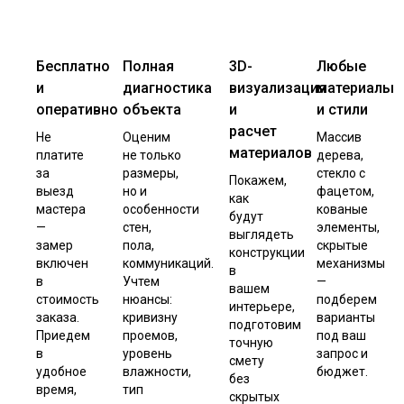
Бесплатно
Полная
3D-
Любые
и
диагностика
визуализация
материалы
оперативно
объекта
и
и стили
расчет
Не
Оценим
Массив
материалов
платите
не только
дерева,
за
размеры,
стекло с
Покажем,
выезд
но и
фацетом,
как
мастера
особенности
кованые
будут
—
стен,
элементы,
выглядеть
замер
пола,
скрытые
конструкции
включен
коммуникаций.
механизмы
в
в
Учтем
—
вашем
стоимость
нюансы:
подберем
интерьере,
заказа.
кривизну
варианты
подготовим
Приедем
проемов,
под ваш
точную
в
уровень
запрос и
смету
удобное
влажности,
бюджет.
без
время,
тип
скрытых