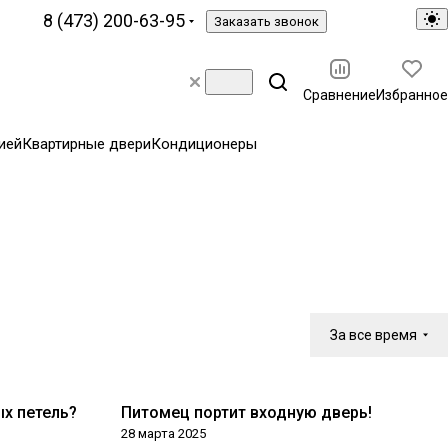
8 (473) 200-63-95
Заказать звонок
Сравнение
Избранное
ией
Квартирные двери
Кондиционеры
За все время
ых петель?
Питомец портит входную дверь!
Технологии
28 марта 2025