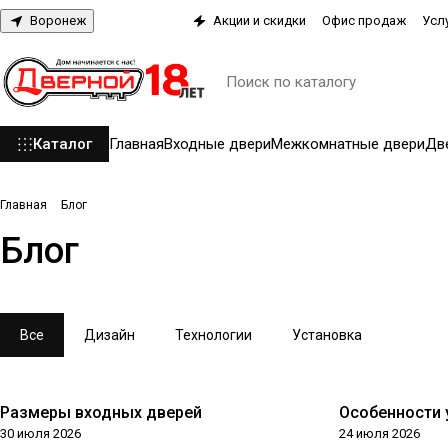
Воронеж
Акции и скидки
Офис продаж
Усл
Каталог
Главная
Входные двери
Межкомнатные двери
Дв
Главная
Блог
Блог
Все
Дизайн
Технологии
Установка
Размеры входных дверей
Особенности 
Технологии
Установка
30 июля 2026
24 июля 2026