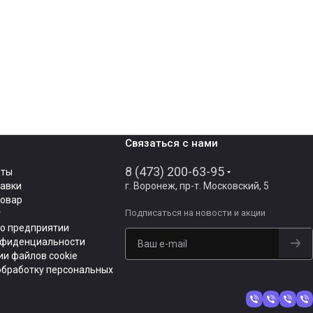
Связаться с нами
8 (473) 200-63-95
аты
тавки
г. Воронеж, пр-т. Московский, 5
товар
Подписаться
на новости и акции
т
о предприятии
нфиденциальности
и файлов cookie
обработку персональных