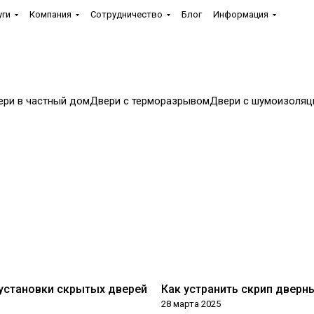
уги
Компания
Сотрудничество
Блог
Информация
ери в частный дом
Двери с терморазрывом
Двери с шумоизоляц
установки скрытых дверей
Как устранить скрип дверн
Установка
28 марта 2025