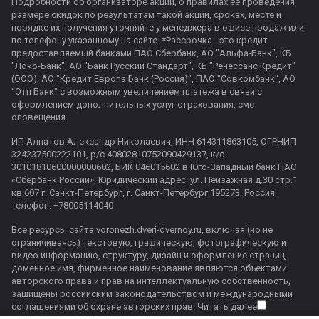
Подробности об организаторе акции, о правилах ее проведения,
размере скидок по результатам такой акции, сроках, месте и
порядке их получения уточняйте у менеджера в офисе продаж или
по телефону указанному на сайте. *Рассрочка - это кредит
предоставляемый банками ПАО Сбербанк, АО "Альфа-Банк", КБ
"Локо-Банк", АО "Банк Русский Стандарт", КБ "Ренессанс Кредит"
(ООО), АО "Кредит Европа Банк (Россия)", ПАО "Совкомбанк", АО
"Отп Банк" с возможным увеличением платежа в связи с
оформлением дополнительных услуг страхования, смс
оповещения.
ИП Алпатов Александр Николаевич, ИНН 614311863105, ОГРНИП
324237500222101, р/с 40802810752090429137, к/с
30101810600000000602, БИК 046015602 в Юго-Западный банк ПАО
«Сбербанк России», Юридический адрес: ул. Пейзажная д.30 стр.1
кв 607 г. Санкт-Петербург, г. Санкт-Петербург 195273, Россия,
телефон: +78005114040
Все ресурсы сайта voronezh.dveri-dvernoy.ru, включая (но не
ограничиваясь) текстовую, графическую, фотографическую и
видео информацию, структуру, дизайн и оформление страниц,
доменное имя, фирменное наименование являются объектами
авторского права и прав на интеллектуальную собственность,
защищены российским законодательством и международными
соглашениями об охране авторских прав.
Читать далее